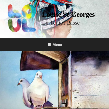
Louise St-Georges
Le Temps Passe
Menu