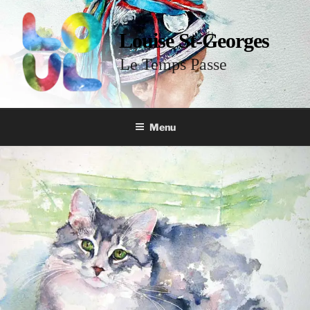
Louise St-Georges
Le Temps Passe
Menu