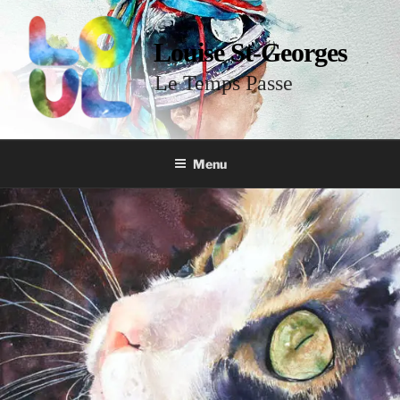
Louise St-Georges
Le Temps Passe
Menu