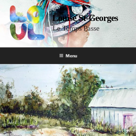
Louise St-Georges
Le Temps Passe
Menu