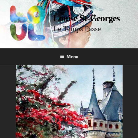
Louise St-Georges
Le Temps Passe
Menu