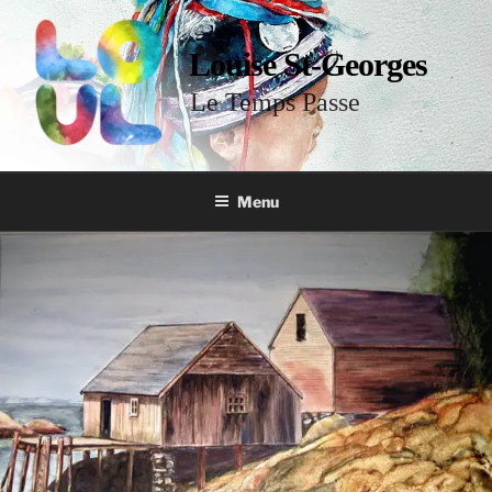
Louise St-Georges
Le Temps Passe
Menu