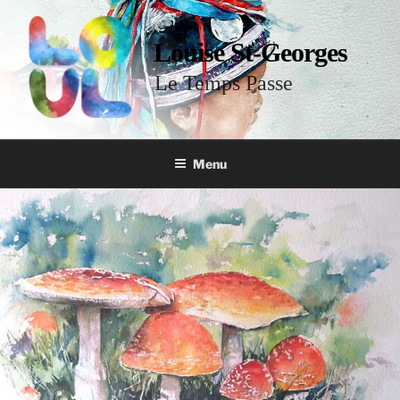
Louise St-Georges
Le Temps Passe
Menu