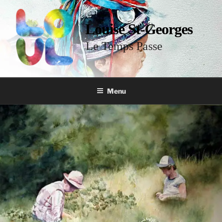
Louise St-Georges
Le Temps Passe
Menu