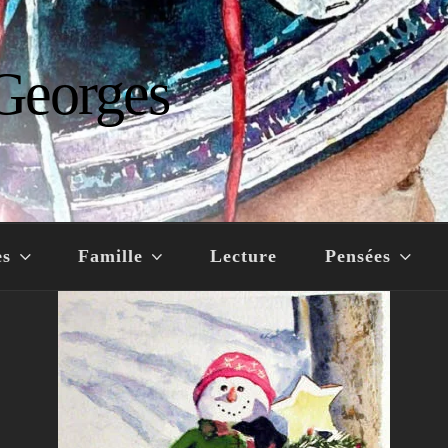
Georges
es
Famille
Lecture
Pensées