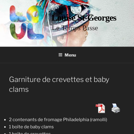
Louise St-Georges
Le Temps Passe
Menu
Garniture de crevettes et baby
clams
2 contenants de fromage Philadelphia (ramolli)
1 boîte de baby clams
1 boîte de crevettes