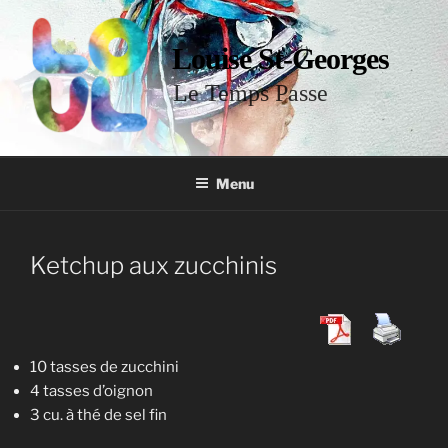
Louise St-Georges
Le Temps Passe
Menu
Ketchup aux zucchinis
10 tasses de zucchini
4 tasses d’oignon
3 cu. à thé de sel fin