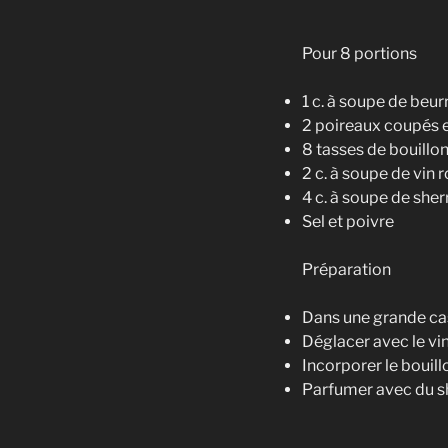
Pour 8 portions
1 c. à soupe de beur
2 poireaux coupés e
8 tasses de bouillo
2 c. à soupe de vin 
4 c. à soupe de sher
Sel et poivre
Préparation
Dans une grande cas
Déglacer avec le vin
Incorporer le bouill
Parfumer avec du sh