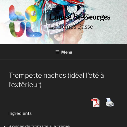
Louise St-Georges
Le Temps Passe
Menu
Trempette nachos (idéal l’été à
l’extérieur)
Ingrédients
8 onces de fromage à la crème