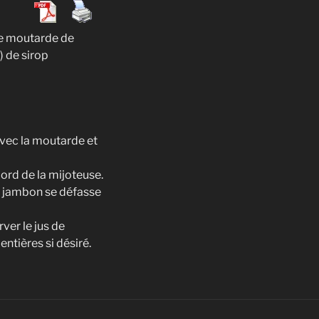
 de moutarde de
) de sirop
avec la moutarde et
bord de la mijoteuse.
le jambon se défasse
ver le jus de
entières si désiré.