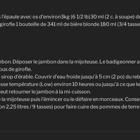
l’épaule avec os d’environ3kg (6 1/2 lb)30 ml (2 c. à soupe)
 girofle 1 bouteille de 341 ml de bière blonde 180 ml (3/4 tasse
 jambon. Déposer le jambon dans la mijoteuse. Le badigeonner 
ous de girofle.
le sirop d’érable. Couvrir d’eau froide jusqu’à 5 cm (2 po) du re
basse température (Low) environ 10 heures ou jusqu’à ce que 
peut retourner le jambon à la mi-cuisson.
 la mijoteuse puis l’émincer ou le défaire en morceaux. Conser
on 2,25 litres / 9 tasses) pour faire cuire des pommes de terre 