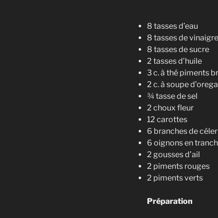
8 tasses d’eau
8 tasses de vinaigr
8 tasses de sucre
2 tasses d’huile
3 c. à thé piments b
2 c. à soupe d’oreg
¾ tasse de sel
2 choux fleur
12 carottes
6 branches de céler
6 oignons en tranc
2 gousses d’ail
2 piments rouges
2 piments verts
Préparation