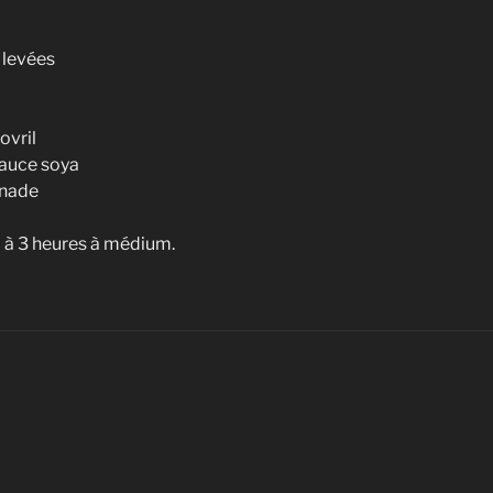
s levées
ovril
sauce soya
onade
2 à 3 heures à médium.