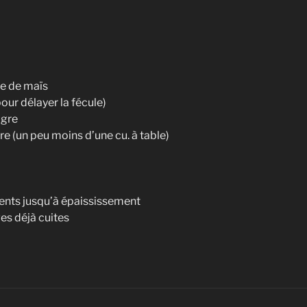
ule de maïs
pour délayer la fécule)
igre
rre (un peu moins d’une cu. à table)
ients jusqu’à épaississement
es déjà cuites